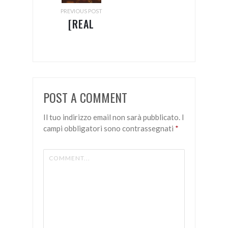
PREVIOUS POST
[REAL
COMMUNICATIONS]
MARZO
2020 –
NON SI
POST A COMMENT
MOLLA!!
Il tuo indirizzo email non sarà pubblicato.
I
campi obbligatori sono contrassegnati
*