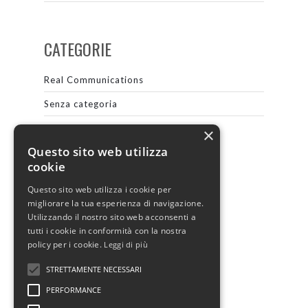
CATEGORIE
Real Communications
Senza categoria
×
Questo sito web utilizza
META
cookie
Questo sito web utilizza i cookie per
Accedi
migliorare la tua esperienza di navigazione.
Feed dei contenuti
Utilizzando il nostro sito web acconsenti a
tutti i cookie in conformità con la nostra
Feed dei commenti
policy per i cookie.
Leggi di più
WordPress.org
STRETTAMENTE NECESSARI
PERFORMANCE