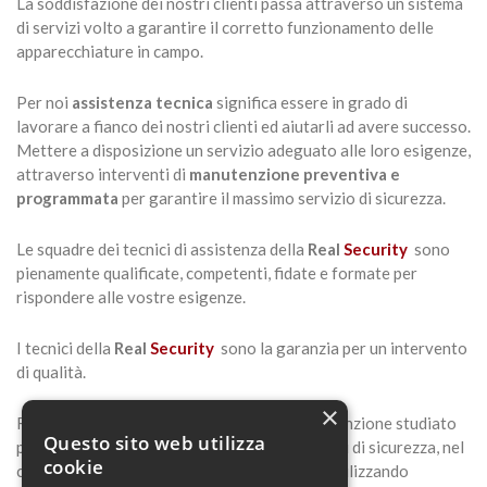
La soddisfazione dei nostri clienti passa attraverso un sistema
di servizi volto a garantire il corretto funzionamento delle
apparecchiature in campo.
Per noi
assistenza tecnica
significa essere in grado di
lavorare a fianco dei nostri clienti ed aiutarli ad avere successo.
Mettere a disposizione un servizio adeguato alle loro esigenze,
attraverso interventi di
manutenzione preventiva e
programmata
per garantire il massimo servizio di sicurezza.
Le squadre dei tecnici di assistenza della
Real
Security
sono
pienamente qualificate, competenti, fidate e formate per
rispondere alle vostre esigenze.
I tecnici della
Real
Security
sono la garanzia per un intervento
di qualità.
×
Raccomandiamo il nostro contratto di manutenzione studiato
Questo sito web utilizza
per rispondere alle necessità dei vostri sistemi di sicurezza, nel
cookie
corso del quale i nostri tecnici specializzati, utilizzando