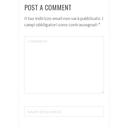
Articolo
POST A COMMENT
il Piccolo
del
Il tuo indirizzo email non sarà pubblicato.
I
29/04/2016
campi obbligatori sono contrassegnati
*
– Prima
pagina
SICUREZZA