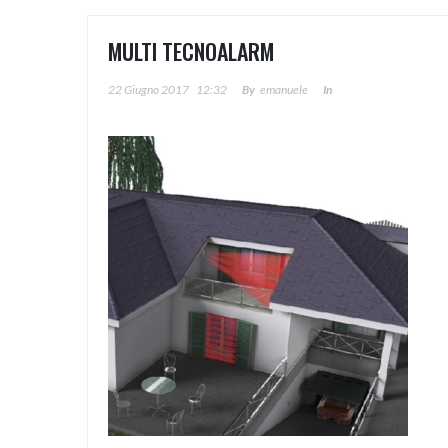
MULTI TECNOALARM
22 Giugno 2017
12:32
By
Emanuele
In