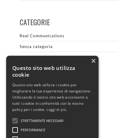
CATEGORIE
Real Communications
Senza categoria
×
Questo sito web utilizza
META
cookie
Questo sito web utilizza i cookie per
Accedi
migliorare la tua esperienza di navigazione.
Feed dei contenuti
Utilizzando il nostro sito web acconsenti a
tutti i cookie in conformità con la nostra
Feed dei commenti
policy per i cookie.
Leggi di più
WordPress.org
STRETTAMENTE NECESSARI
PERFORMANCE