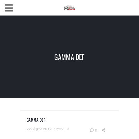
GAMMA DEF
GAMMA DEF
22 Giugno 2017
12:29
In
0