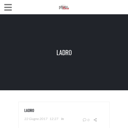
LADRO
LADRO
22 Giugno 2017
12:27
In
0