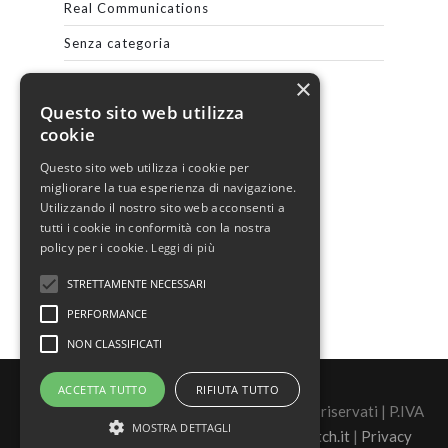
Real Communications
Senza categoria
×
Questo sito web utilizza
META
cookie
Questo sito web utilizza i cookie per
Accedi
migliorare la tua esperienza di navigazione.
Feed dei contenuti
Utilizzando il nostro sito web acconsenti a
tutti i cookie in conformità con la nostra
Feed dei commenti
policy per i cookie.
Leggi di più
WordPress.org
STRETTAMENTE NECESSARI
PERFORMANCE
NON CLASSIFICATI
ACCETTA TUTTO
RIFIUTA TUTTO
©2026 Real Security s.r.l. - tutti i diritti sono riservati | P.IVA
MOSTRA DETTAGLI
02446880060 |
Sito Realizzato da Sasquatch.it
|
Privacy