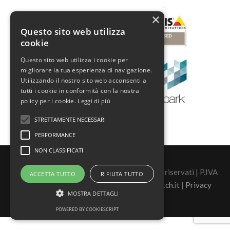
×
Questo sito web utilizza
cookie
Questo sito web utilizza i cookie per
migliorare la tua esperienza di navigazione.
Utilizzando il nostro sito web acconsenti a
tutti i cookie in conformità con la nostra
policy per i cookie.
Leggi di più
STRETTAMENTE NECESSARI
PERFORMANCE
NON CLASSIFICATI
©2026 Real Security s.r.l. - tutti i diritti sono riservati | P.IVA
ACCETTA TUTTO
RIFIUTA TUTTO
02446880060 |
Sito Realizzato da Sasquatch.it
|
Privacy
MOSTRA DETTAGLI
POWERED BY COOKIESCRIPT