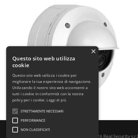
×
Questo sito web utilizza
cookie
Questo sito web utilizza i cookie per
migliorare la tua esperienza di navigazione.
Utilizzando il nostro sito web acconsenti a
tutti i cookie in conformità con la nostra
policy per i cookie.
Leggi di più
STRETTAMENTE NECESSARI
PERFORMANCE
NON CLASSIFICATI
©2026 Real Security s.r.l.