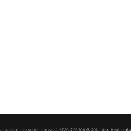
 - tutti i diritti sono riservati | P.IVA 02446880060 |
Sito Realizzato