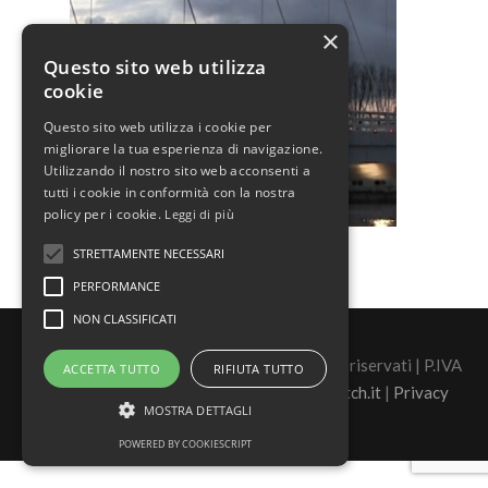
×
Questo sito web utilizza
cookie
Questo sito web utilizza i cookie per
migliorare la tua esperienza di navigazione.
Utilizzando il nostro sito web acconsenti a
tutti i cookie in conformità con la nostra
policy per i cookie.
Leggi di più
STRETTAMENTE NECESSARI
PERFORMANCE
NON CLASSIFICATI
©2026 Real Security s.r.l. - tutti i diritti sono riservati | P.IVA
ACCETTA TUTTO
RIFIUTA TUTTO
02446880060 |
Sito Realizzato da Sasquatch.it
|
Privacy
MOSTRA DETTAGLI
POWERED BY COOKIESCRIPT